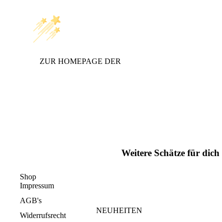
ZUR HOMEPAGE DER
KREATIVSCHMIEDE
STICKER & MAGNETISCHE LESEZEICHEN
HANDGEMACHTE DUFTMELTS
RAUMDUFT
HANDGEMACHTE KERZEN
Weitere Schätze für dich
Shop
Impressum
AGB's
NEUHEITEN
Widerrufsrecht