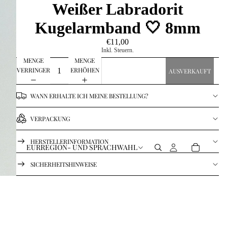
Weißer Labradorit
Kugelarmband 🤍 8mm
€11,00
Inkl. Steuern.
MENGE
MENGE
VERRINGERN
ERHÖHEN
AUSVERKAUFT
WANN ERHALTE ICH MEINE BESTELLUNG?
VERPACKUNG
HERSTELLERINFORMATION
EUR
REGION- UND SPRACHWAHL
SICHERHEITSHINWEISE