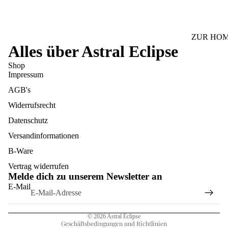
ZUR HOM
Alles über Astral Eclipse
KREATIV
Shop
STICKER
Impressum
LESEZEI
AGB's
HANDGE
Widerrufsrecht
DUFTME
Datenschutz
RAUMDU
Versandinformationen
HANDGE
B-Ware
Widerrufsrecht
Vertrag widerrufen
Melde dich zu unserem Newsletter an
Datenschutzerklärung
E-Mail
AGB
Impressum
© 2026
Astral Eclipse
Geschäftsbedingungen und Richtlinien