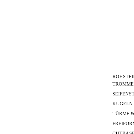
ROHSTEI
TROMME
SEIFENS
KUGELN 
TÜRME &
FREIFO
CUTBAS