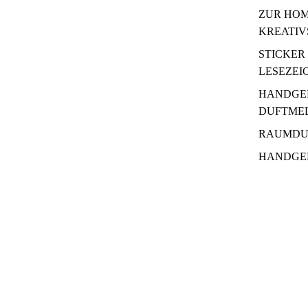
ZUR HOM
KREATIV
STICKER
LESEZEI
HANDGE
DUFTME
RAUMDU
HANDGE