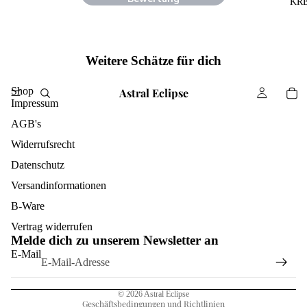
KR
Weitere Schätze für dich
Shop
Astral Eclipse
Impressum
AGB's
Widerrufsrecht
Datenschutz
Versandinformationen
B-Ware
Widerrufsrecht
Vertrag widerrufen
Melde dich zu unserem Newsletter an
Datenschutzerklärung
E-Mail
AGB
Impressum
© 2026
Astral Eclipse
Geschäftsbedingungen und Richtlinien