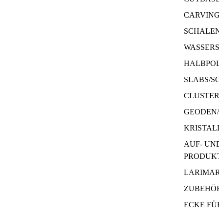
CARVIN
SCHALE
WASSERS
HALBPOL
SLABS/S
CLUSTE
GEODEN
KRISTAL
AUF- UN
PRODUK
LARIMA
ZUBEHÖR
ECKE FÜ