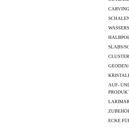
CARVIN
SCHALE
WASSERS
HALBPOL
SLABS/S
CLUSTE
GEODEN
KRISTAL
AUF- UN
PRODUK
LARIMA
ZUBEHÖR
ECKE FÜ