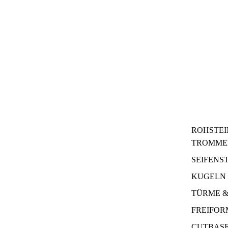
ROHSTEI
TROMME
SEIFENS
KUGELN 
TÜRME &
FREIFO
CUTBAS