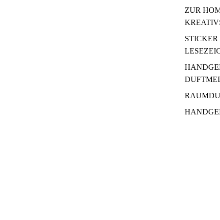
ZUR HOM
KREATIV
STICKER
LESEZEI
HANDGE
DUFTME
RAUMDU
HANDGE