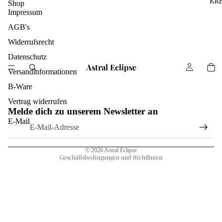
KR
Shop
Impressum
AGB's
Widerrufsrecht
Datenschutz
Astral Eclipse
Versandinformationen
B-Ware
Widerrufsrecht
Vertrag widerrufen
Melde dich zu unserem Newsletter an
Datenschutzerklärung
E-Mail
AGB
Impressum
© 2026
Astral Eclipse
Geschäftsbedingungen und Richtlinien