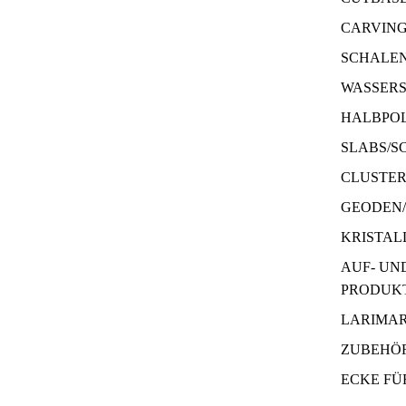
CARVIN
SCHALE
WASSERS
HALBPOL
SLABS/S
CLUSTE
GEODEN
KRISTAL
AUF- UN
PRODUK
LARIMA
ZUBEHÖR
ECKE FÜ