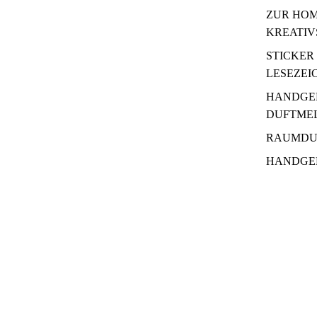
ZUR HOM
KREATIV
STICKER
LESEZEI
HANDGE
DUFTME
RAUMDU
HANDGE