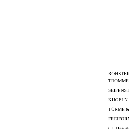
ROHSTEI
TROMME
SEIFENS
KUGELN 
TÜRME &
FREIFO
CUTBAS