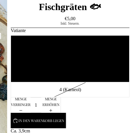
Fischgräten 🐟
€5,00
Inkl. Steuern.
Vatiante
1 (Ozean Jaspis)
2 (Ozean Jaspis)
3 (Ozean Jaspis)
4 (Karneol)
MENGE
MENGE
VERRINGERN
ERHÖHEN
IN DEN WARENKORB LEGEN
Ca. 3,9cm