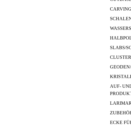
CARVIN
SCHALE
WASSERS
HALBPOL
SLABS/S
CLUSTE
GEODEN
KRISTAL
AUF- UN
PRODUK
LARIMA
ZUBEHÖR
ECKE FÜ