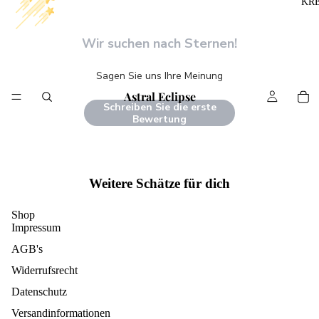
KR
Wir suchen nach Sternen!
Sagen Sie uns Ihre Meinung
Astral Eclipse
Schreiben Sie die erste
Bewertung
Weitere Schätze für dich
Shop
Impressum
AGB's
Widerrufsrecht
Datenschutz
Versandinformationen