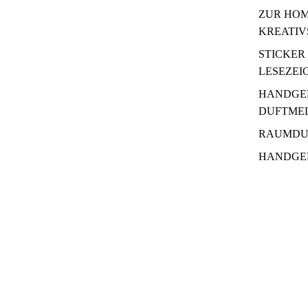
ZUR HOM
KREATIV
STICKER
LESEZEI
HANDGE
DUFTME
RAUMDU
HANDGE