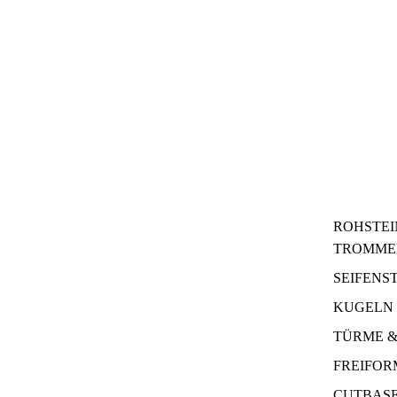
ROHSTEI
TROMME
SEIFENS
KUGELN 
TÜRME &
FREIFO
CUTBAS