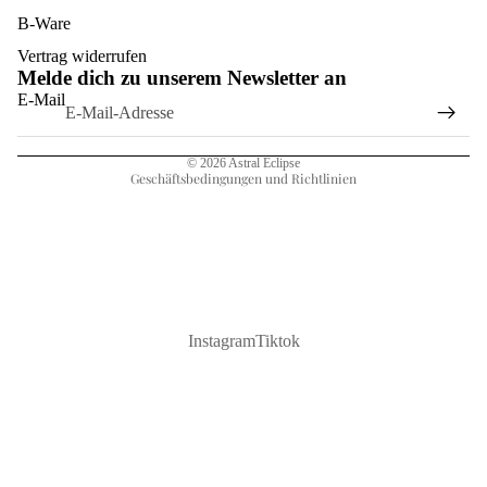
B-Ware
Widerrufsrecht
Vertrag widerrufen
Melde dich zu unserem Newsletter an
Datenschutzerklärung
E-Mail
AGB
Impressum
© 2026
Astral Eclipse
Geschäftsbedingungen und Richtlinien
Instagram
Tiktok