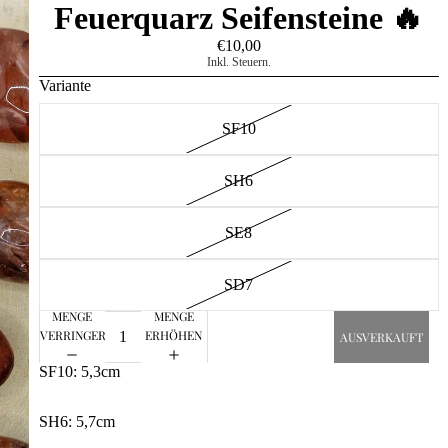
Feuerquarz Seifensteine 🔥
€10,00
Inkl. Steuern.
Variante
SF10
SH6
SE8
SD7
MENGE
MENGE
VERRINGERN
ERHÖHEN
AUSVERKAUFT
SF10: 5,3cm
SH6: 5,7cm