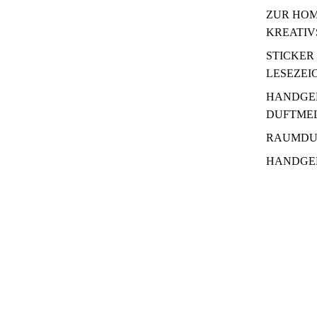
ZUR HOM
KREATIV
STICKER
LESEZEI
HANDGE
DUFTME
RAUMDU
HANDGE