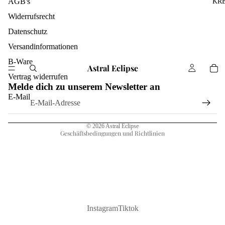
AGB's
KR
Widerrufsrecht
Datenschutz
Versandinformationen
B-Ware
Astral Eclipse
Widerrufsrecht
Vertrag widerrufen
Melde dich zu unserem Newsletter an
Datenschutzerklärung
E-Mail
AGB
Impressum
© 2026
Astral Eclipse
Geschäftsbedingungen und Richtlinien
Instagram
Tiktok