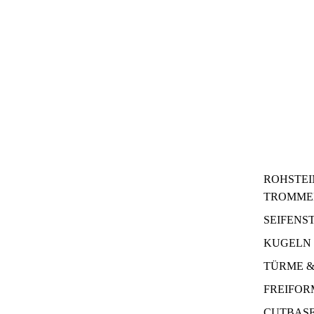
ROHSTEI
TROMME
SEIFENS
KUGELN 
TÜRME &
FREIFO
CUTBAS