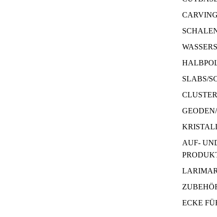
CARVIN
SCHALE
WASSERS
HALBPOL
SLABS/S
CLUSTE
GEODEN
KRISTAL
AUF- UN
PRODUK
LARIMA
ZUBEHÖR
ECKE FÜ