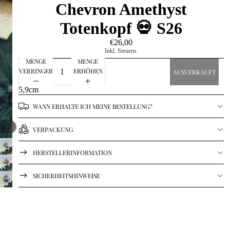
Chevron Amethyst
Totenkopf 💀 S26
€26,00
Inkl. Steuern.
MENGE
MENGE
VERRINGERN
ERHÖHEN
AUSVERKAUFT
5,9cm
WANN ERHALTE ICH MEINE BESTELLUNG?
/
1
3
VERPACKUNG
HERSTELLERINFORMATION
SICHERHEITSHINWEISE