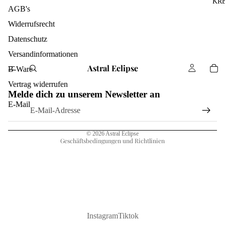
KR
AGB's
Widerrufsrecht
Datenschutz
Versandinformationen
Astral Eclipse
B-Ware
Widerrufsrecht
Vertrag widerrufen
Melde dich zu unserem Newsletter an
Datenschutzerklärung
E-Mail
AGB
Impressum
© 2026
Astral Eclipse
Geschäftsbedingungen und Richtlinien
Instagram
Tiktok