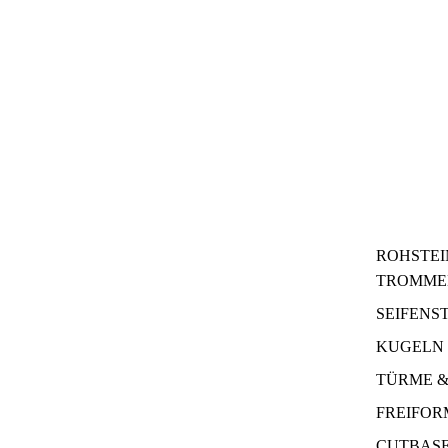
ROHSTEI
TROMME
SEIFENS
KUGELN 
TÜRME &
FREIFO
CUTBAS