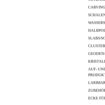
CARVIN
SCHALE
WASSERS
HALBPOL
SLABS/S
CLUSTE
GEODEN
KRISTAL
AUF- UN
PRODUK
LARIMA
ZUBEHÖR
ECKE FÜ