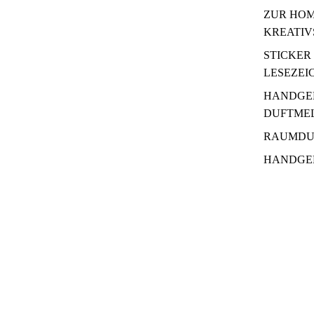
ZUR HOM
KREATIV
STICKER
LESEZEI
HANDGE
DUFTME
RAUMDU
HANDGE